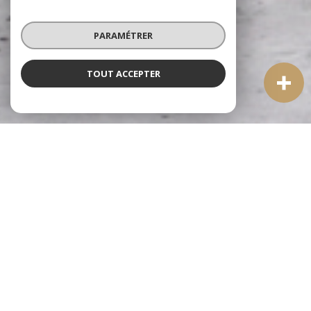
PARAMÉTRER
TOUT ACCEPTER
À PROPOS
Agence Immobilier Saint-Céré
Bienvenue chez Quercy-Lot Immobilier, votre
agence
immobilière à Saint-Céré
spécialisée dans
l'accompagnement personnalisé des projets immobiliers au
cœur du Lot et du Quercy.
Implantée depuis de nombreuses années dans cette commune
emblématique de la vallée de la Bave, notre équipe, membre de
la FNAIM, met à votre disposition une connaissance