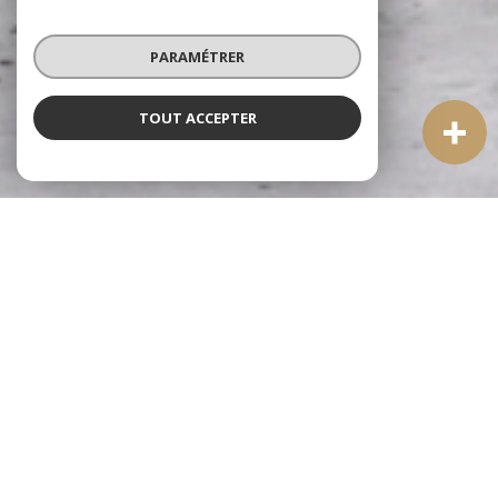
PARAMÉTRER
TOUT ACCEPTER
À PROPOS
Agence Immobilier Saint-Céré
Bienvenue chez Quercy-Lot Immobilier, votre
agence
immobilière à Saint-Céré
spécialisée dans
l'accompagnement personnalisé des projets immobiliers au
cœur du Lot et du Quercy.
Implantée depuis de nombreuses années dans cette commune
emblématique de la vallée de la Bave, notre équipe, membre de
la FNAIM, met à votre disposition une connaissance