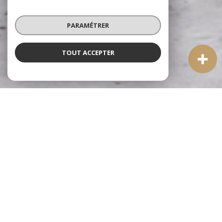
PARAMÉTRER
TOUT ACCEPTER
À PROPOS
Agence Immobilier Saint-Céré
Bienvenue chez Quercy-Lot Immobilier, votre
agence
immobilière à Saint-Céré
spécialisée dans
l'accompagnement personnalisé des projets immobiliers au
cœur du Lot et du Quercy.
Implantée depuis de nombreuses années dans cette commune
emblématique de la vallée de la Bave, notre équipe, membre de
la FNAIM, met à votre disposition une connaissance