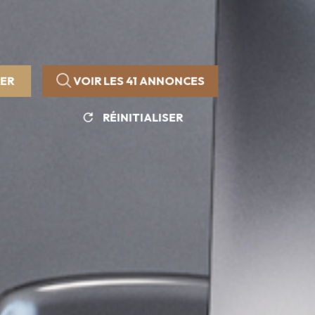
RER
VOIR LES
41
ANNONCES
RÉINITIALISER